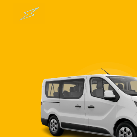
Pāriet
uz
saturu