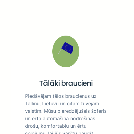
Tālāki braucieni
Piedāvājam tālos braucienus uz
Tallinu, Lietuvu un citām tuvējām
valstīm. Mūsu pieredzējušais šoferis
un ērtā automašīna nodrošinās
drošu, komfortablu un ērtu
ceļojumu, lai jūs varētu baudīt