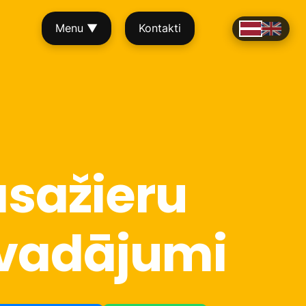
Menu
▼
Kontakti
sažieru
vadājumi