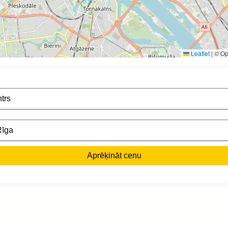
Leaflet
|
© Op
Aprēķināt cenu