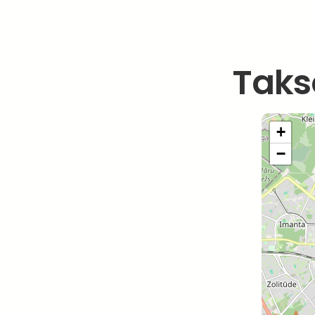
Taks
+
−