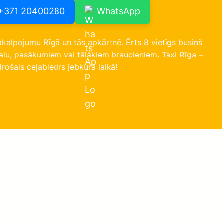
 +371 20400280
WhatsApp
kalpojumu Rīgā un tās apkārtnē. Ērts 8 vietīgs busiņš
malu, pasākumiem vai tālākiem braucieniem. Taxi Rīga –
drošais ceļabiedrs jebkurā laikā!