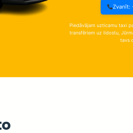
Zvanīt:
Piedāvājam uzticamu taxi pa
transfēriem uz lidostu, Jūr
tavs 
to