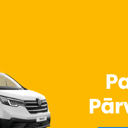
Pa
Pār