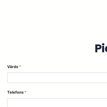
Pi
Vārds
*
V
Telefons
*
ē
s
t
u