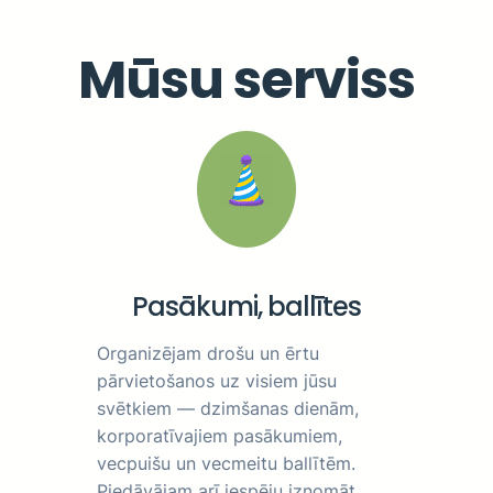
Mūsu serviss
Pasākumi, ballītes
Organizējam drošu un ērtu
pārvietošanos uz visiem jūsu
svētkiem — dzimšanas dienām,
korporatīvajiem pasākumiem,
vecpuišu un vecmeitu ballītēm.
Piedāvājam arī iespēju iznomāt