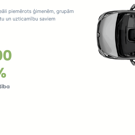
ideāli piemērots ģimenēm, grupām
rtu un uzticamību saviem
00
%
šība