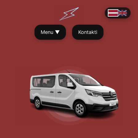
Pāriet
uz
saturu
Menu
▼
Kontakti