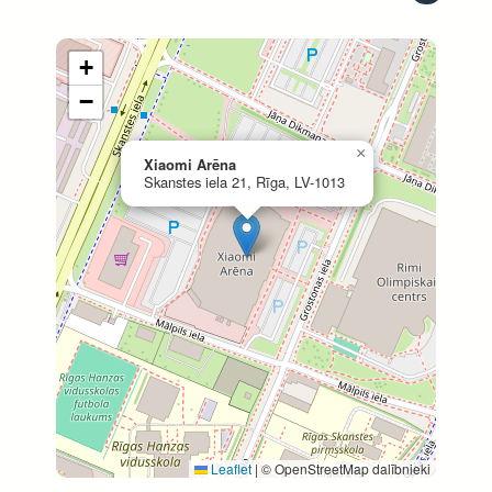
+
−
×
Xiaomi Arēna
Skanstes iela 21, Rīga, LV-1013
Leaflet
|
© OpenStreetMap dalībnieki