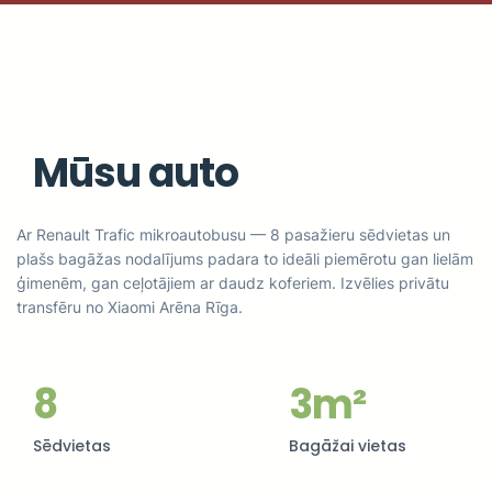
Mūsu auto
Ar Renault Trafic mikroautobusu — 8 pasažieru sēdvietas un
plašs bagāžas nodalījums padara to ideāli piemērotu gan lielām
ģimenēm, gan ceļotājiem ar daudz koferiem. Izvēlies privātu
transfēru no Xiaomi Arēna Rīga.
8
3m²
Sēdvietas
Bagāžai vietas