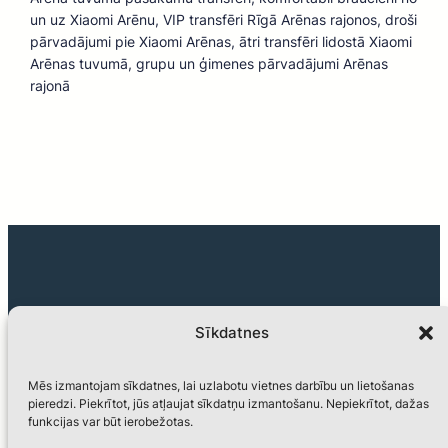
un uz Xiaomi Arēnu, VIP transfēri Rīgā Arēnas rajonos, droši
pārvadājumi pie Xiaomi Arēnas, ātri transfēri lidostā Xiaomi
Arēnas tuvumā, grupu un ģimenes pārvadājumi Arēnas
rajonā
Sīkdatnes
Privātuma politika
Mēs izmantojam sīkdatnes, lai uzlabotu vietnes darbību un lietošanas
pieredzi. Piekrītot, jūs atļaujat sīkdatņu izmantošanu. Nepiekrītot, dažas
funkcijas var būt ierobežotas.