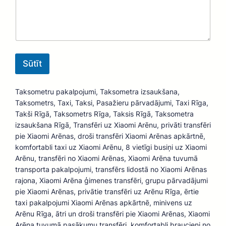
l
e
V
ā
r
d
Sūtīt
s
V
ā
Taksometru pakalpojumi, Taksometra izsaukšana,
r
Taksometrs, Taxi, Taksi, Pasažieru pārvadājumi, Taxi Rīga,
d
s
Takši Rīgā, Taksometrs Rīga, Taksis Rīgā, Taksometra
izsaukšana Rīgā, Transfēri uz Xiaomi Arēnu, privāti transfēri
pie Xiaomi Arēnas, droši transfēri Xiaomi Arēnas apkārtnē,
komfortabli taxi uz Xiaomi Arēnu, 8 vietīgi busiņi uz Xiaomi
Arēnu, transfēri no Xiaomi Arēnas, Xiaomi Arēna tuvumā
transporta pakalpojumi, transfērs lidostā no Xiaomi Arēnas
rajona, Xiaomi Arēna ģimenes transfēri, grupu pārvadājumi
pie Xiaomi Arēnas, privātie transfēri uz Arēnu Rīga, ērtie
taxi pakalpojumi Xiaomi Arēnas apkārtnē, minivens uz
Arēnu Rīga, ātri un droši transfēri pie Xiaomi Arēnas, Xiaomi
Arēna tuvumā pasākumu transfēri, komfortabli braucieni no