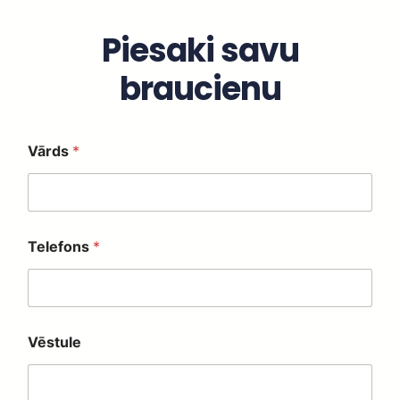
Piesaki savu
braucienu
Vārds
*
Telefons
*
V
Vēstule
ē
s
t
u